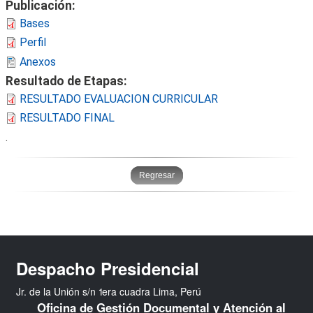
Publicación:
i
Bases
n
Perfil
c
Anexos
i
p
Resultado de Etapas:
a
RESULTADO EVALUACION CURRICULAR
l
RESULTADO FINAL
.
Regresar
Despacho Presidencial
Jr. de la Unión s/n 1era cuadra Lima, Perú
Oficina de Gestión Documental y Atención al