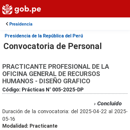
P
a
s
Presidencia
a
r
Presidencia de la República del Perú
a
Convocatoria de Personal
l
c
o
PRACTICANTE PROFESIONAL DE LA
n
OFICINA GENERAL DE RECURSOS
t
HUMANOS - DISEÑO GRAFICO
e
Código: Prácticas N° 005-2025-DP
n
i
› Concluido
d
Duración de la convocatoria: del
2025-04-22
al
2025-
o
05-16
p
Modalidad: Practicante
r